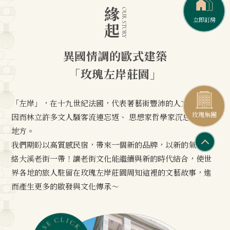
緣起
OUR STORY
立即訂房
立即訂房
立即訂房
玫瑰左岸莊園外觀以歐風的建築城堡
2F - 3F
Explore Daxi
異國情調的歐式建築
展現出「世外桃園」就在此地的神秘氛圍
「玫瑰左岸莊園」
漫步於古色古香的街道與靜謐的自然環境中。
立即訂位
深入探索大溪的歷史與文化之美，
「左岸」，在十九世紀法國，代表著藝術豐沛的人文思潮，
共度悠閒假期，在大溪留下最難忘的回憶。
玫瑰集團
玫瑰集團
玫瑰集團
因而林立許多文人騷客流連忘返、 思想家哲學家沉思暢想的
內裝設計展現典雅歐風格調，媲美星級飯店的質感，
地方。
我們期盼以高質感民宿，帶來一個新的品牌，以新的氣象活
在舒適輕奢的氛圍中，悠閒享用玫瑰漫漫 LOUNGE free
絡大溪老街一帶！讓老街文化能繼續與新的時代結合，使世
bar
界各地的旅人駐留在玫瑰左岸莊園周知這裡的文藝故事，進
咖啡 / 飲品 / 台灣味零食 / 台灣味泡麵 / 飲品 . . . . . .
而產生更多的啟發與文化傳承～
窗外正對著大漢溪河景，就像是身在異國城堡中，
享受著別有一番的住宿風味。